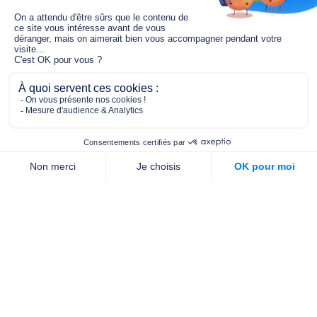
Le fonds de dotation MGC s’engage à
jouer un rôle dans la prévention santé
pour tous.
2/4 place de l’Abbé G. Hénocque
75637 PARIS CEDEX 13
01 40 78 06 56
contact.prevention@m-g-c.com
Nous contacter
Qui sommes-nous ?
Nos partenaires
Notre équipe
Commande de brochures
PROFESSIONNELS
DE LA PRÉVENTION