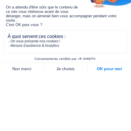
Le fonds de dotation MGC s’engage à
jouer un rôle dans la prévention santé
pour tous.
2/4 place de l’Abbé G. Hénocque
75637 PARIS CEDEX 13
01 40 78 06 56
contact.prevention@m-g-c.com
Nous contacter
Qui sommes-nous ?
Nos partenaires
Notre équipe
Commande de brochures
PROFESSIONNELS
DE LA PRÉVENTION