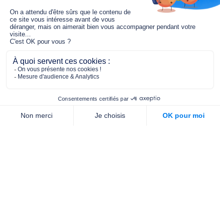
Le fonds de dotation MGC s’engage à
jouer un rôle dans la prévention santé
pour tous.
2/4 place de l’Abbé G. Hénocque
75637 PARIS CEDEX 13
01 40 78 06 56
contact.prevention@m-g-c.com
Nous contacter
Qui sommes-nous ?
Nos partenaires
Notre équipe
Commande de brochures
PROFESSIONNELS
DE LA PRÉVENTION