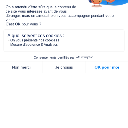
Le fonds de dotation MGC s’engage à
jouer un rôle dans la prévention santé
pour tous.
2/4 place de l’Abbé G. Hénocque
75637 PARIS CEDEX 13
01 40 78 06 56
contact.prevention@m-g-c.com
Nous contacter
Qui sommes-nous ?
Nos partenaires
Notre équipe
Commande de brochures
PROFESSIONNELS
DE LA PRÉVENTION