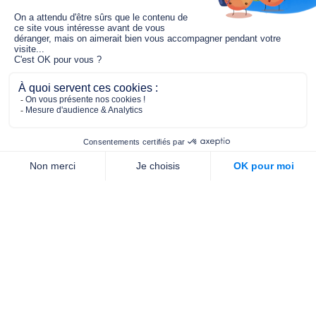
Le fonds de dotation MGC s’engage à
jouer un rôle dans la prévention santé
pour tous.
2/4 place de l’Abbé G. Hénocque
75637 PARIS CEDEX 13
01 40 78 06 56
contact.prevention@m-g-c.com
Nous contacter
Qui sommes-nous ?
Nos partenaires
Notre équipe
Commande de brochures
PROFESSIONNELS
DE LA PRÉVENTION