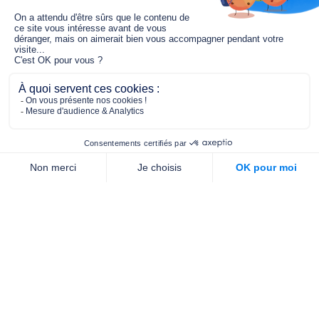
Le fonds de dotation MGC s’engage à
jouer un rôle dans la prévention santé
pour tous.
2/4 place de l’Abbé G. Hénocque
75637 PARIS CEDEX 13
01 40 78 06 56
contact.prevention@m-g-c.com
Nous contacter
Qui sommes-nous ?
Nos partenaires
Notre équipe
Commande de brochures
PROFESSIONNELS
DE LA PRÉVENTION