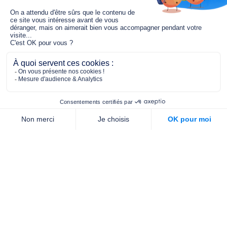
Le fonds de dotation MGC s’engage à
jouer un rôle dans la prévention santé
pour tous.
2/4 place de l’Abbé G. Hénocque
75637 PARIS CEDEX 13
01 40 78 06 56
contact.prevention@m-g-c.com
Nous contacter
Qui sommes-nous ?
Nos partenaires
Notre équipe
Commande de brochures
PROFESSIONNELS
DE LA PRÉVENTION