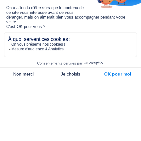
Le fonds de dotation MGC s’engage à
jouer un rôle dans la prévention santé
pour tous.
2/4 place de l’Abbé G. Hénocque
75637 PARIS CEDEX 13
01 40 78 06 56
contact.prevention@m-g-c.com
Nous contacter
Qui sommes-nous ?
Nos partenaires
Notre équipe
Commande de brochures
PROFESSIONNELS
DE LA PRÉVENTION