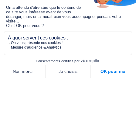
Le fonds de dotation MGC s’engage à
jouer un rôle dans la prévention santé
pour tous.
2/4 place de l’Abbé G. Hénocque
75637 PARIS CEDEX 13
01 40 78 06 56
contact.prevention@m-g-c.com
Nous contacter
Qui sommes-nous ?
Nos partenaires
Notre équipe
Commande de brochures
PROFESSIONNELS
DE LA PRÉVENTION