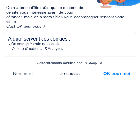
Le fonds de dotation MGC s’engage à
jouer un rôle dans la prévention santé
pour tous.
2/4 place de l’Abbé G. Hénocque
75637 PARIS CEDEX 13
01 40 78 06 56
contact.prevention@m-g-c.com
Nous contacter
Qui sommes-nous ?
Nos partenaires
Notre équipe
Commande de brochures
PROFESSIONNELS
DE LA PRÉVENTION