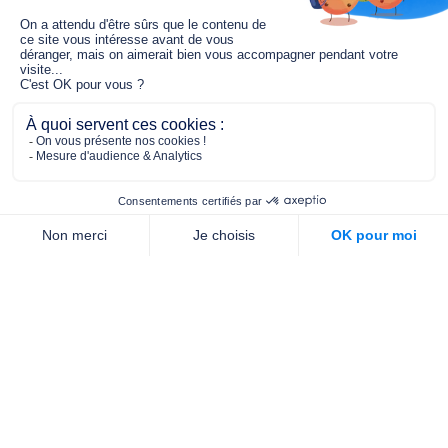
Le fonds de dotation MGC s’engage à
jouer un rôle dans la prévention santé
pour tous.
2/4 place de l’Abbé G. Hénocque
75637 PARIS CEDEX 13
01 40 78 06 56
contact.prevention@m-g-c.com
Nous contacter
Qui sommes-nous ?
Nos partenaires
Notre équipe
Commande de brochures
PROFESSIONNELS
DE LA PRÉVENTION