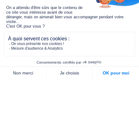
Le fonds de dotation MGC s’engage à
jouer un rôle dans la prévention santé
pour tous.
2/4 place de l’Abbé G. Hénocque
75637 PARIS CEDEX 13
01 40 78 06 56
contact.prevention@m-g-c.com
Nous contacter
Qui sommes-nous ?
Nos partenaires
Notre équipe
Commande de brochures
PROFESSIONNELS
DE LA PRÉVENTION