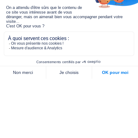
Le fonds de dotation MGC s’engage à
jouer un rôle dans la prévention santé
pour tous.
2/4 place de l’Abbé G. Hénocque
75637 PARIS CEDEX 13
01 40 78 06 56
contact.prevention@m-g-c.com
Nous contacter
Qui sommes-nous ?
Nos partenaires
Notre équipe
Commande de brochures
PROFESSIONNELS
DE LA PRÉVENTION