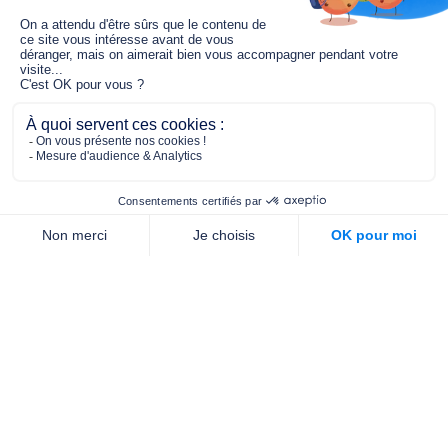
Le fonds de dotation MGC s’engage à
jouer un rôle dans la prévention santé
pour tous.
2/4 place de l’Abbé G. Hénocque
75637 PARIS CEDEX 13
01 40 78 06 56
contact.prevention@m-g-c.com
Nous contacter
Qui sommes-nous ?
Nos partenaires
Notre équipe
Commande de brochures
PROFESSIONNELS
DE LA PRÉVENTION