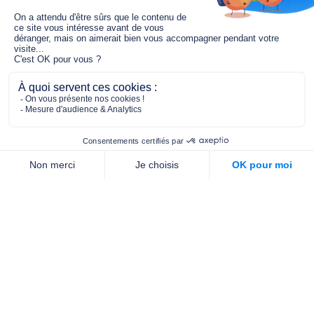
Le fonds de dotation MGC s’engage à
jouer un rôle dans la prévention santé
pour tous.
2/4 place de l’Abbé G. Hénocque
75637 PARIS CEDEX 13
01 40 78 06 56
contact.prevention@m-g-c.com
Nous contacter
Qui sommes-nous ?
Nos partenaires
Notre équipe
Commande de brochures
PROFESSIONNELS
DE LA PRÉVENTION