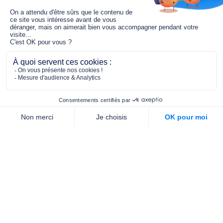
Le fonds de dotation MGC s’engage à
jouer un rôle dans la prévention santé
pour tous.
2/4 place de l’Abbé G. Hénocque
75637 PARIS CEDEX 13
01 40 78 06 56
contact.prevention@m-g-c.com
Nous contacter
Qui sommes-nous ?
Nos partenaires
Notre équipe
Commande de brochures
PROFESSIONNELS
DE LA PRÉVENTION