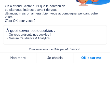
Le fonds de dotation MGC s’engage à
jouer un rôle dans la prévention santé
pour tous.
2/4 place de l’Abbé G. Hénocque
75637 PARIS CEDEX 13
01 40 78 06 56
contact.prevention@m-g-c.com
Nous contacter
Qui sommes-nous ?
Nos partenaires
Notre équipe
Commande de brochures
PROFESSIONNELS
DE LA PRÉVENTION