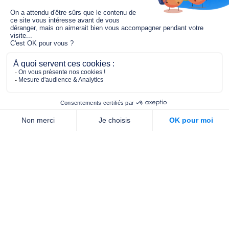
Le fonds de dotation MGC s’engage à
jouer un rôle dans la prévention santé
pour tous.
2/4 place de l’Abbé G. Hénocque
75637 PARIS CEDEX 13
01 40 78 06 56
contact.prevention@m-g-c.com
Nous contacter
Qui sommes-nous ?
Nos partenaires
Notre équipe
Commande de brochures
PROFESSIONNELS
DE LA PRÉVENTION