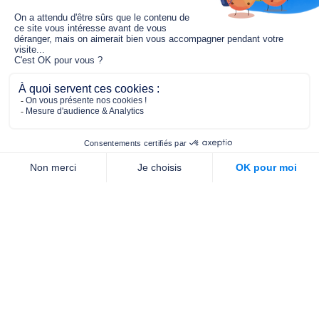
Le fonds de dotation MGC s’engage à
jouer un rôle dans la prévention santé
pour tous.
2/4 place de l’Abbé G. Hénocque
75637 PARIS CEDEX 13
01 40 78 06 56
contact.prevention@m-g-c.com
Nous contacter
Qui sommes-nous ?
Nos partenaires
Notre équipe
Commande de brochures
PROFESSIONNELS
DE LA PRÉVENTION