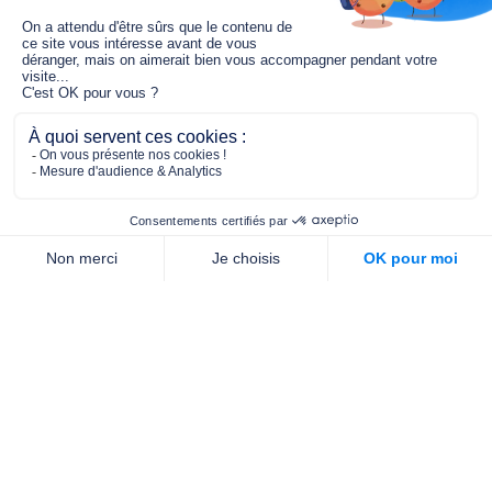
Le fonds de dotation MGC s’engage à
jouer un rôle dans la prévention santé
pour tous.
2/4 place de l’Abbé G. Hénocque
75637 PARIS CEDEX 13
01 40 78 06 56
contact.prevention@m-g-c.com
Nous contacter
Qui sommes-nous ?
Nos partenaires
Notre équipe
Commande de brochures
PROFESSIONNELS
DE LA PRÉVENTION