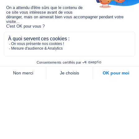
Le fonds de dotation MGC s’engage à
jouer un rôle dans la prévention santé
pour tous.
2/4 place de l’Abbé G. Hénocque
75637 PARIS CEDEX 13
01 40 78 06 56
contact.prevention@m-g-c.com
Nous contacter
Qui sommes-nous ?
Nos partenaires
Notre équipe
Commande de brochures
PROFESSIONNELS
DE LA PRÉVENTION