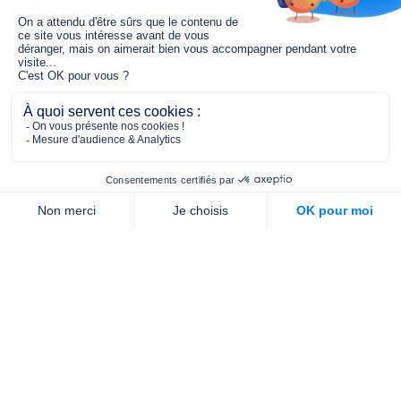
Le fonds de dotation MGC s’engage à
jouer un rôle dans la prévention santé
pour tous.
2/4 place de l’Abbé G. Hénocque
75637 PARIS CEDEX 13
01 40 78 06 56
contact.prevention@m-g-c.com
Nous contacter
Qui sommes-nous ?
Nos partenaires
Notre équipe
Commande de brochures
PROFESSIONNELS
DE LA PRÉVENTION