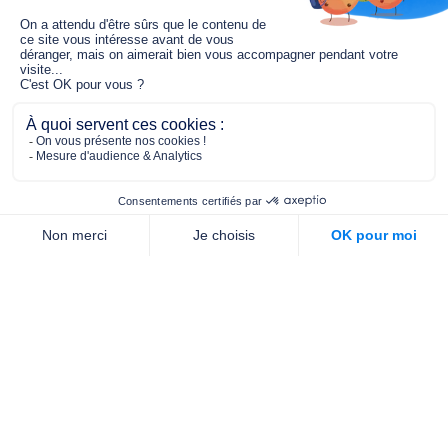
Le fonds de dotation MGC s’engage à
jouer un rôle dans la prévention santé
pour tous.
2/4 place de l’Abbé G. Hénocque
75637 PARIS CEDEX 13
01 40 78 06 56
contact.prevention@m-g-c.com
Nous contacter
Qui sommes-nous ?
Nos partenaires
Notre équipe
Commande de brochures
PROFESSIONNELS
DE LA PRÉVENTION