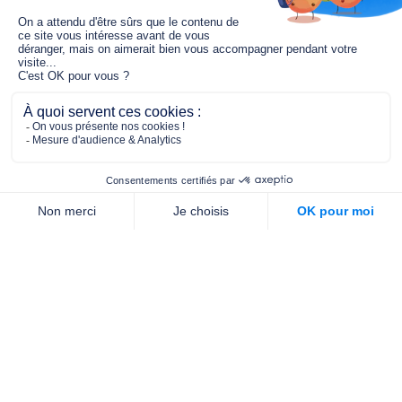
Le fonds de dotation MGC s’engage à
jouer un rôle dans la prévention santé
pour tous.
2/4 place de l’Abbé G. Hénocque
75637 PARIS CEDEX 13
01 40 78 06 56
contact.prevention@m-g-c.com
Nous contacter
Qui sommes-nous ?
Nos partenaires
Notre équipe
Commande de brochures
PROFESSIONNELS
DE LA PRÉVENTION