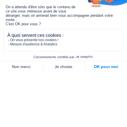
Le fonds de dotation MGC s’engage à
jouer un rôle dans la prévention santé
pour tous.
2/4 place de l’Abbé G. Hénocque
75637 PARIS CEDEX 13
01 40 78 06 56
contact.prevention@m-g-c.com
Nous contacter
Qui sommes-nous ?
Nos partenaires
Notre équipe
Commande de brochures
PROFESSIONNELS
DE LA PRÉVENTION