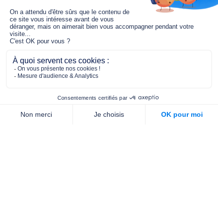
Le fonds de dotation MGC s’engage à
jouer un rôle dans la prévention santé
pour tous.
2/4 place de l’Abbé G. Hénocque
75637 PARIS CEDEX 13
01 40 78 06 56
contact.prevention@m-g-c.com
Nous contacter
Qui sommes-nous ?
Nos partenaires
Notre équipe
Commande de brochures
PROFESSIONNELS
DE LA PRÉVENTION