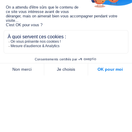
Le fonds de dotation MGC s’engage à
jouer un rôle dans la prévention santé
pour tous.
2/4 place de l’Abbé G. Hénocque
75637 PARIS CEDEX 13
01 40 78 06 56
contact.prevention@m-g-c.com
Nous contacter
Qui sommes-nous ?
Nos partenaires
Notre équipe
Commande de brochures
PROFESSIONNELS
DE LA PRÉVENTION