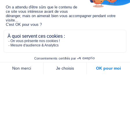
Le fonds de dotation MGC s’engage à
jouer un rôle dans la prévention santé
pour tous.
2/4 place de l’Abbé G. Hénocque
75637 PARIS CEDEX 13
01 40 78 06 56
contact.prevention@m-g-c.com
Nous contacter
Qui sommes-nous ?
Nos partenaires
Notre équipe
Commande de brochures
PROFESSIONNELS
DE LA PRÉVENTION