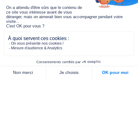
Le fonds de dotation MGC s’engage à
jouer un rôle dans la prévention santé
pour tous.
2/4 place de l’Abbé G. Hénocque
75637 PARIS CEDEX 13
01 40 78 06 56
contact.prevention@m-g-c.com
Nous contacter
Qui sommes-nous ?
Nos partenaires
Notre équipe
Commande de brochures
PROFESSIONNELS
DE LA PRÉVENTION