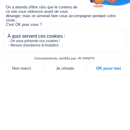
Le fonds de dotation MGC s’engage à
jouer un rôle dans la prévention santé
pour tous.
2/4 place de l’Abbé G. Hénocque
75637 PARIS CEDEX 13
01 40 78 06 56
contact.prevention@m-g-c.com
Nous contacter
Qui sommes-nous ?
Nos partenaires
Notre équipe
Commande de brochures
PROFESSIONNELS
DE LA PRÉVENTION