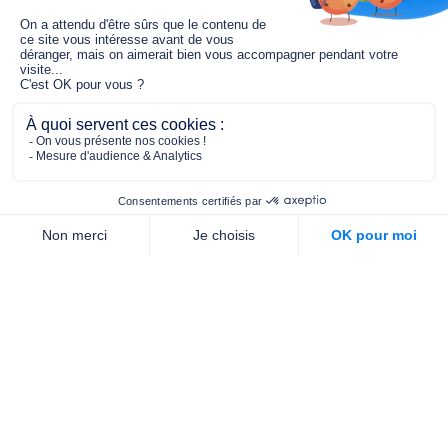
Le fonds de dotation MGC s’engage à
jouer un rôle dans la prévention santé
pour tous.
2/4 place de l’Abbé G. Hénocque
75637 PARIS CEDEX 13
01 40 78 06 56
contact.prevention@m-g-c.com
Nous contacter
Qui sommes-nous ?
Nos partenaires
Notre équipe
Commande de brochures
PROFESSIONNELS
DE LA PRÉVENTION