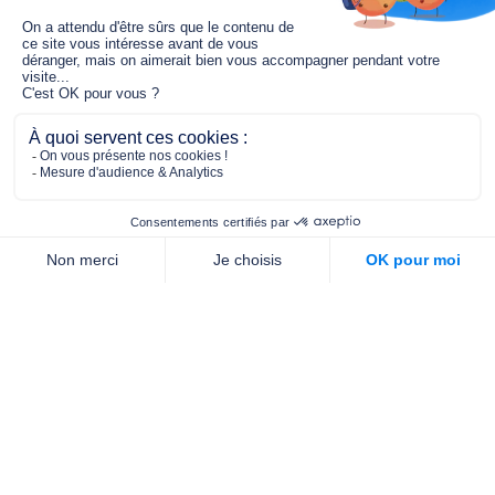
Le fonds de dotation MGC s’engage à
jouer un rôle dans la prévention santé
pour tous.
2/4 place de l’Abbé G. Hénocque
75637 PARIS CEDEX 13
01 40 78 06 56
contact.prevention@m-g-c.com
Nous contacter
Qui sommes-nous ?
Nos partenaires
Notre équipe
Commande de brochures
PROFESSIONNELS
DE LA PRÉVENTION