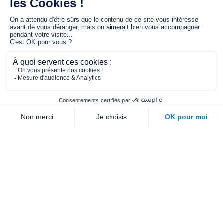
Le fonds de dotation MGC s’engage à
jouer un rôle dans la prévention santé
pour tous.
2/4 place de l’Abbé G. Hénocque
75637 PARIS CEDEX 13
01 40 78 06 56
contact.prevention@m-g-c.com
Nous contacter
Qui sommes-nous ?
Nos partenaires
Notre équipe
Commande de brochures
PROFESSIONNELS
DE LA PRÉVENTION