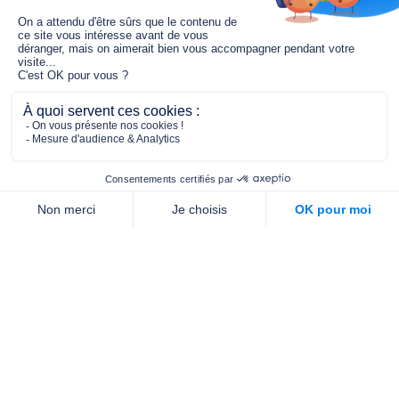
Le fonds de dotation MGC s’engage à
jouer un rôle dans la prévention santé
pour tous.
2/4 place de l’Abbé G. Hénocque
75637 PARIS CEDEX 13
01 40 78 06 56
contact.prevention@m-g-c.com
Nous contacter
Qui sommes-nous ?
Nos partenaires
Notre équipe
Commande de brochures
PROFESSIONNELS
DE LA PRÉVENTION