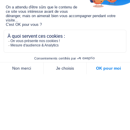
Le fonds de dotation MGC s’engage à
jouer un rôle dans la prévention santé
pour tous.
2/4 place de l’Abbé G. Hénocque
75637 PARIS CEDEX 13
01 40 78 06 56
contact.prevention@m-g-c.com
Nous contacter
Qui sommes-nous ?
Nos partenaires
Notre équipe
Commande de brochures
PROFESSIONNELS
DE LA PRÉVENTION