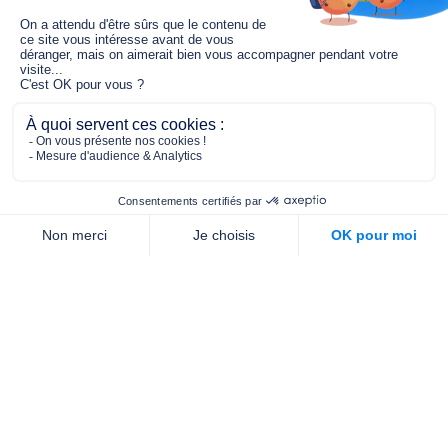
Le fonds de dotation MGC s’engage à
jouer un rôle dans la prévention santé
pour tous.
2/4 place de l’Abbé G. Hénocque
75637 PARIS CEDEX 13
01 40 78 06 56
contact.prevention@m-g-c.com
Nous contacter
Qui sommes-nous ?
Nos partenaires
Notre équipe
Commande de brochures
PROFESSIONNELS
DE LA PRÉVENTION