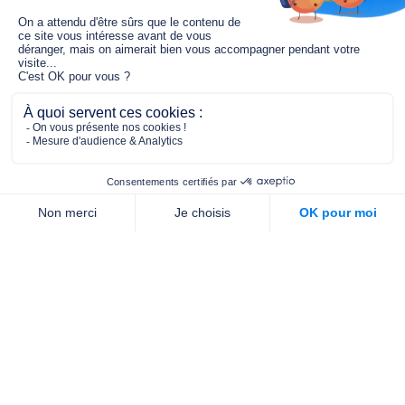
Le fonds de dotation MGC s’engage à
jouer un rôle dans la prévention santé
pour tous.
2/4 place de l’Abbé G. Hénocque
75637 PARIS CEDEX 13
01 40 78 06 56
contact.prevention@m-g-c.com
Nous contacter
Qui sommes-nous ?
Nos partenaires
Notre équipe
Commande de brochures
PROFESSIONNELS
DE LA PRÉVENTION