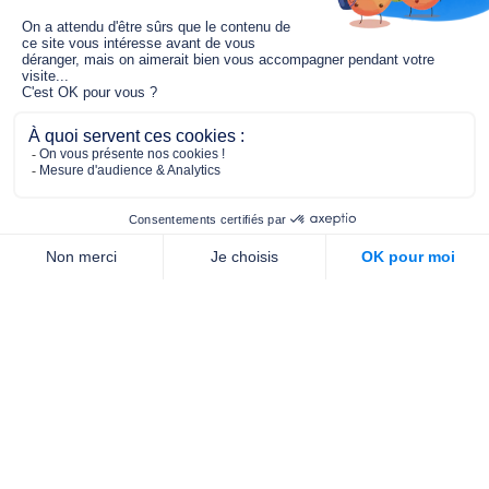
Le fonds de dotation MGC s’engage à
jouer un rôle dans la prévention santé
pour tous.
2/4 place de l’Abbé G. Hénocque
75637 PARIS CEDEX 13
01 40 78 06 56
contact.prevention@m-g-c.com
Nous contacter
Qui sommes-nous ?
Nos partenaires
Notre équipe
Commande de brochures
PROFESSIONNELS
DE LA PRÉVENTION