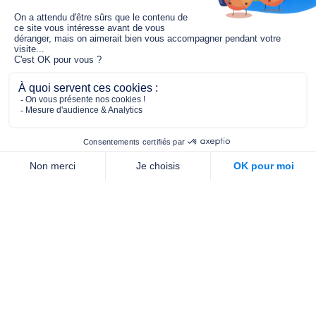
Le fonds de dotation MGC s’engage à
jouer un rôle dans la prévention santé
pour tous.
2/4 place de l’Abbé G. Hénocque
75637 PARIS CEDEX 13
01 40 78 06 56
contact.prevention@m-g-c.com
Nous contacter
Qui sommes-nous ?
Nos partenaires
Notre équipe
Commande de brochures
PROFESSIONNELS
DE LA PRÉVENTION