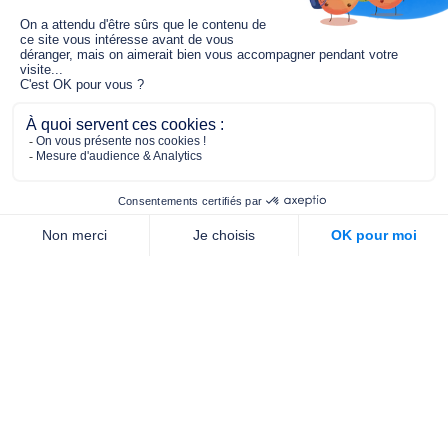
Le fonds de dotation MGC s’engage à
jouer un rôle dans la prévention santé
pour tous.
2/4 place de l’Abbé G. Hénocque
75637 PARIS CEDEX 13
01 40 78 06 56
contact.prevention@m-g-c.com
Nous contacter
Qui sommes-nous ?
Nos partenaires
Notre équipe
Commande de brochures
PROFESSIONNELS
DE LA PRÉVENTION