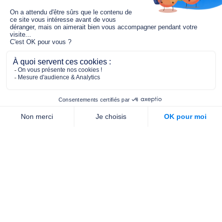
Le fonds de dotation MGC s’engage à
jouer un rôle dans la prévention santé
pour tous.
2/4 place de l’Abbé G. Hénocque
75637 PARIS CEDEX 13
01 40 78 06 56
contact.prevention@m-g-c.com
Nous contacter
Qui sommes-nous ?
Nos partenaires
Notre équipe
Commande de brochures
PROFESSIONNELS
DE LA PRÉVENTION