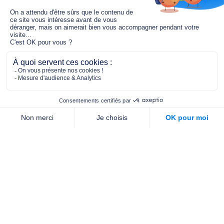
Le fonds de dotation MGC s’engage à
jouer un rôle dans la prévention santé
pour tous.
2/4 place de l’Abbé G. Hénocque
75637 PARIS CEDEX 13
01 40 78 06 56
contact.prevention@m-g-c.com
Nous contacter
Qui sommes-nous ?
Nos partenaires
Notre équipe
Commande de brochures
PROFESSIONNELS
DE LA PRÉVENTION