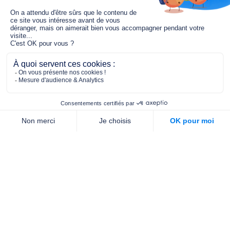
Le fonds de dotation MGC s’engage à
jouer un rôle dans la prévention santé
pour tous.
2/4 place de l’Abbé G. Hénocque
75637 PARIS CEDEX 13
01 40 78 06 56
contact.prevention@m-g-c.com
Nous contacter
Qui sommes-nous ?
Nos partenaires
Notre équipe
Commande de brochures
PROFESSIONNELS
DE LA PRÉVENTION