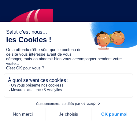
Le fonds de dotation MGC s’engage à
jouer un rôle dans la prévention santé
pour tous.
2/4 place de l’Abbé G. Hénocque
75637 PARIS CEDEX 13
01 40 78 06 56
contact.prevention@m-g-c.com
Nous contacter
Qui sommes-nous ?
Nos partenaires
Notre équipe