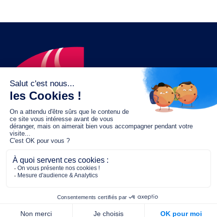
Le fonds de dotation MGC s’engage à
jouer un rôle dans la prévention santé
pour tous.
2/4 place de l’Abbé G. Hénocque
75637 PARIS CEDEX 13
01 40 78 06 56
contact.prevention@m-g-c.com
Nous contacter
Qui sommes-nous ?