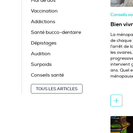
Mal de dos
Vaccination
Conseils s
Addictions
Bien viv
Santé bucco-dentaire
La ménopau
de chaque f
Dépistages
l’arrêt de 
les ovaires
Audition
progressive
Surpoids
intervient
ans. Quel e
Conseils santé
ménopause 
TOUS LES ARTICLES