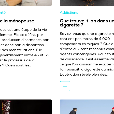
anté
Addictions
re la ménopause
Que trouve-t-on dans u
cigarette ?
se est une étape de la vie
Saviez-vous qu’une cigarette 
emme. Elle se définit par
contient pas moins de 4 000
la production d’hormones par
composants chimiques ? Quel
, et donc par la disparition
d’entre eux sont reconnus co
 des menstruations. Elle
agents cancérigènes. Pour tout
 généralement entre 45 et 55
de conscience, il est essentiel d
st le processus de la
ce que l’on consomme exactemen
? Quels sont les…
l’on passait la cigarette au mi
L’opération révèle bien des…