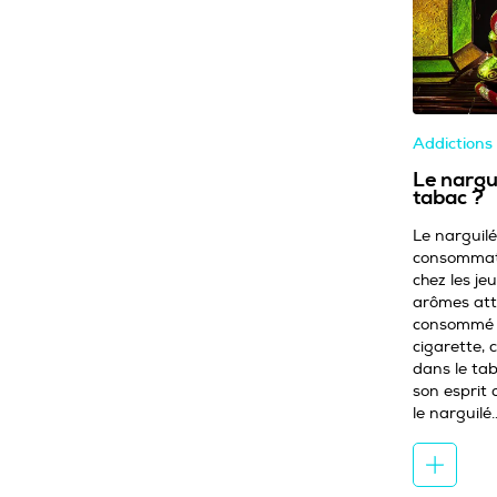
Addictions
Le nargui
tabac ?
Le narguilé
consommati
chez les je
arômes atti
consommé 
cigarette, 
dans le ta
son esprit 
le narguilé