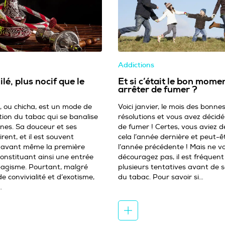
Addictions
lé, plus nocif que le
Et si c’était le bon mome
arrêter de fumer ?
, ou chicha, est un mode de
Voici janvier, le mois des bonne
on du tabac qui se banalise
résolutions et vous avez décidé
unes. Sa douceur et ses
de fumer ! Certes, vous aviez dé
rent, et il est souvent
cela l’année dernière et peut-ê
avant même la première
l’année précédente ! Mais ne v
constituant ainsi une entrée
découragez pas, il est fréquent
bagisme. Pourtant, malgré
plusieurs tentatives avant de s
de convivialité et d’exotisme,
du tabac. Pour savoir si…
…