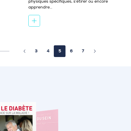
physiques spécifiques, s’étirer ou encore
apprendre…
3
4
5
6
7