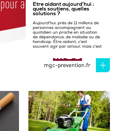
Etre aidant aujourd’hui :
quels soutiens, quelles
solutions ?
Aujourd’hui, près de 11 millions de
personnes accompagnent au
quotidien un proche en situation
de dépendance, de maladie ou de
handicap. Être aidant, c’est
souvent agir par amour, mais c’est
aussi faire face à de nombreux
obstacles : manque d’informations,
fatigue, isolement... Alors vers qui
se tourner pour être soutenu,
informé ou accompagné dans son
rôle d’aidant ? Quels sont les droits
et les aides possibles ?...