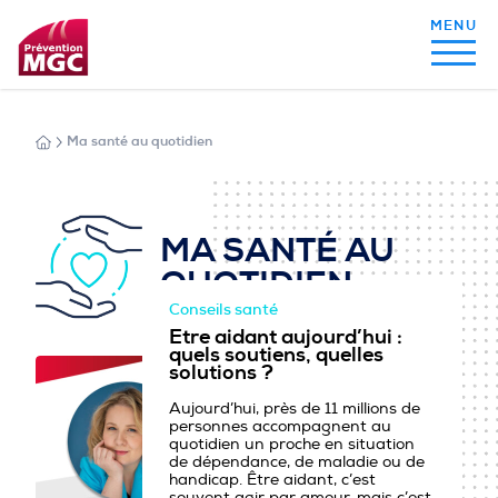
Ma santé au quotidien
MON ALIMENTATION
MON SOMMEIL
MA SANTÉ AU
QUOTIDIEN
Conseils santé
MON ACTIVITÉ PHYSIQUE
Etre aidant aujourd’hui :
quels soutiens, quelles
solutions ?
Aujourd’hui, près de 11 millions de
MA SANTÉ AU QUOTIDIEN
personnes accompagnent au
quotidien un proche en situation
de dépendance, de maladie ou de
handicap. Être aidant, c’est
souvent agir par amour, mais c’est