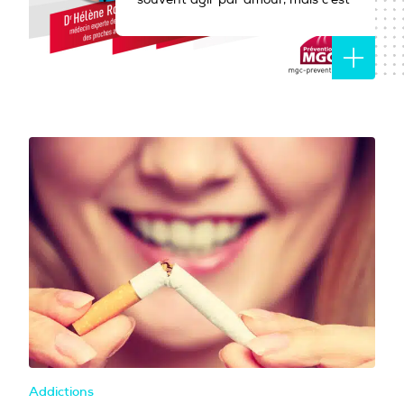
PROFESSIONNELS DE LA PRÉVENTION
aussi faire face à de nombreux
obstacles : manque d’informations,
fatigue, isolement... Alors vers qui
se tourner pour être soutenu,
informé ou accompagné dans son
rôle d’aidant ? Quels sont les droits
et les aides possibles ?...
Addictions