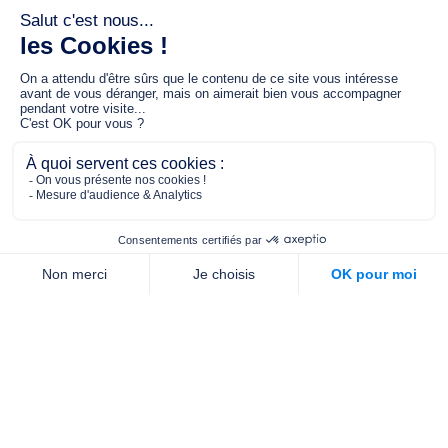
Le fonds de dotation MGC s’engage à
jouer un rôle dans la prévention santé
pour tous.
2/4 place de l’Abbé G. Hénocque
75637 PARIS CEDEX 13
01 40 78 06 56
contact.prevention@m-g-c.com
Nous contacter
Qui sommes-nous ?
Nos partenaires
Notre équipe
Commande de brochures
PROFESSIONNELS
DE LA PRÉVENTION